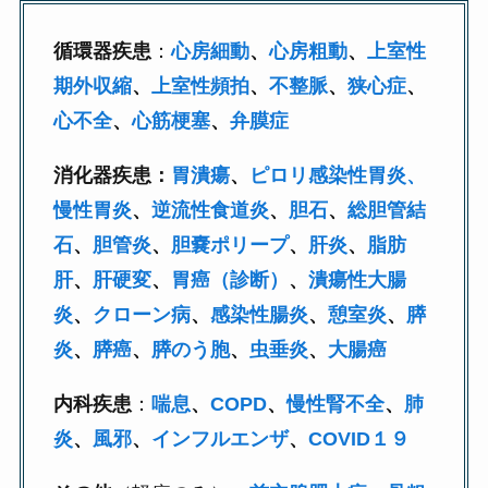
循環器疾患
：
心房細動
、
心房粗動
、
上室性
期外収縮
、
上室性頻拍
、
不整脈
、
狭心症
、
心不全
、
心筋梗塞
、
弁膜症
消化器疾患：
胃潰瘍
、
ピロリ感染性胃炎、
慢性胃炎
、
逆流性食道炎
、
胆石
、
総胆管結
石
、
胆管炎
、
胆嚢ポリープ
、
肝炎
、
脂肪
肝
、
肝硬変
、
胃癌（診断）
、
潰瘍性大腸
炎
、
クローン病
、
感染性腸炎
、
憩室炎
、
膵
炎
、
膵癌
、
膵のう胞
、
虫垂炎
、
大腸癌
内科疾患
：
喘息
、
COPD
、
慢性腎不全
、
肺
炎
、
風邪
、
インフルエンザ
、
COVID１９