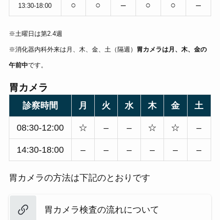
○
○
–
○
○
–
13:30-18:00
※土曜日は第2.4週
※消化器内科外来は月、木、金、土（隔週）
胃カメラは月、木、金の
午前中
です。
胃カメラ
診察時間
月
火
水
木
金
土
08:30-12:00
☆
–
–
☆
☆
–
14:30-18:00
–
–
–
–
–
–
胃カメラの方法は下記のとおりです
胃カメラ検査の流れについて