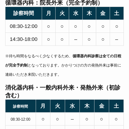
循環器内科：院長外来（完全予約制）
診察時間
月
火
水
木
金
土
08:30-12:00
○
○
○
○
○
○
14:30-18:00
○
○
–
○
○
–
※待ち時間をなるべく少なくするため、
循環器内科診察は全ての日程
が完全予約制
となっております。かかりつけの方の発熱外来は事前に
連絡いただき来院いただきます。
消化器内科・一般内科外来・発熱外来（初診
含む）
月
火
水
木
金
土
診察時間
○
○
–
○
○
○
08:30-12:00