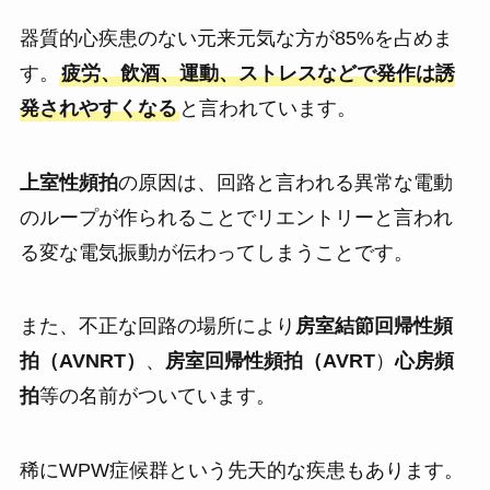
器質的心疾患のない元来元気な方が85%を占めま
す。
疲労、飲酒、運動、ストレスなどで発作は誘
発されやすくなる
と言われています。
上室性頻拍
の原因は、回路と言われる異常な電動
のループが作られることでリエントリーと言われ
る変な電気振動が伝わってしまうことです。
また、不正な回路の場所により
房室結節回帰性頻
拍（AVNRT）
、
房室回帰性頻拍（AVRT
）
心房頻
拍
等の名前がついています。
稀にWPW症候群という先天的な疾患もあります。