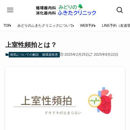
TOP
みどりのふきたクリニックについて
WEB予約
LINE予約（友達
上室性頻拍とは？
2025年2月25日
2025年8月22日
病気についての解説
循環器疾患