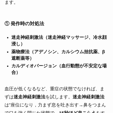
ます。
① 発作時の対処法
迷走神経刺激法（迷走神経マッサージ、冷水顔
浸し）
薬物療法（アデノシン、カルシウム拮抗薬、β
遮断薬等）
カルディオバージョン（血行動態が不安定な場
合）
血圧が低くなるなど、重症の状態でなければ、ま
ずは
迷走神経刺激法
を試します。
迷走神経刺激法
は”座位になり，力まず息を吐き出す→鼻をつまん