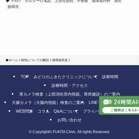
PSVT
ホルター心電図
上室性頻拍
不整脈
循環器内科
葵区
静岡市
ホーム
病気についての解説
循環器疾患
TOP
みどりのふきたクリニックについて
診察時間
診療時間・アクセス
胃カメラ検査（上部消化管内視鏡、胃癌健診）のご案内
大腸カメラ（大腸内視鏡）検査のご案内
LINE予約
WEB予約
WEB問診
コラム
Q&Aについて
プライバシーポリシー
お問い合わせ
©
Copyright© FUKITA Clinic. All rights Reserved.