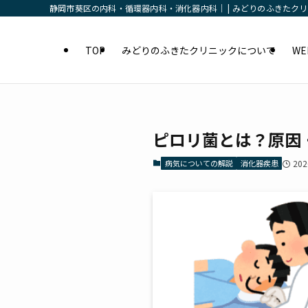
静岡市葵区の内科・循環器内科・消化器内科｜ | みどりのふきたク
TOP
みどりのふきたクリニックについて
W
ピロリ菌とは？原因
病気についての解説
消化器疾患
20