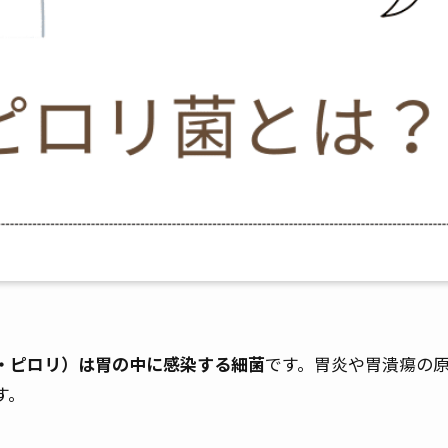
・ピロリ）は胃の中に感染する細菌
です。胃炎や胃潰瘍の
す。