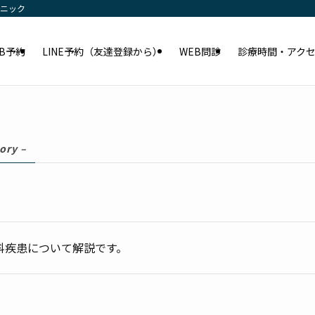
リニック
EB予約
LINE予約（友達登録から）
WEB問診
診療時間・アク
ory –
科疾患について解説です。