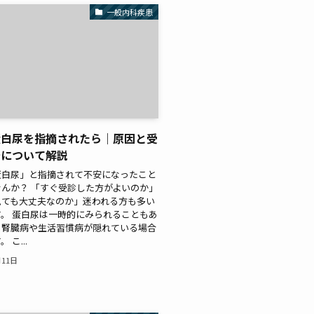
一般内科疾患
蛋白尿を指摘されたら｜原因と受
安について解説
蛋白尿」と指摘されて不安になったこと
んか？ 「すぐ受診した方がよいのか」
見ても大丈夫なのか」迷われる方も多い
。 蛋白尿は一時的にみられることもあ
、腎臓病や生活習慣病が隠れている場合
 こ...
月11日