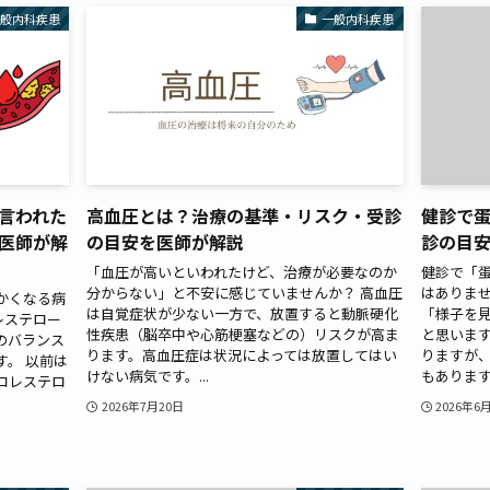
一般内科疾患
一般内科疾患
言われた
高血圧とは？治療の基準・リスク・受診
健診で
医師が解
の目安を医師が解説
診の目
「血圧が高いといわれたけど、治療が必要なのか
健診で「
分からない」と不安に感じていませんか？ 高血圧
はありませ
かくなる病
は自覚症状が少ない一方で、放置すると動脈硬化
「様子を
レステロー
性疾患（脳卒中や心筋梗塞などの）リスクが高ま
と思います
のバランス
ります。高血圧症は状況によっては放置してはい
りますが
。 以前は
けない病気です。...
もあります。
コレステロ
2026年7月20日
2026年6