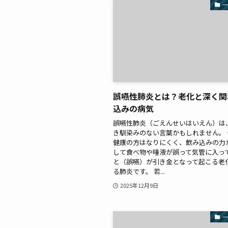
誤嚥性肺炎とは？老化と深く関
込みの病気
誤嚥性肺炎（ごえんせいはいえん）は
き馴染みのない言葉かもしれません。
健康の方はなりにくく、飲み込みの力
して食べ物や唾液が誤って気管に入っ
と（誤嚥）が引き金となって起こる老
る肺炎です。 若...
2025年12月9日