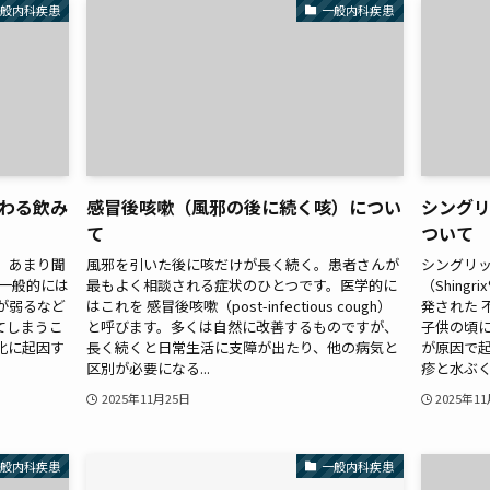
一般内科疾患
一般内科疾患
わる飲み
感冒後咳嗽（風邪の後に続く咳）につい
シング
て
ついて
、あまり聞
風邪を引いた後に咳だけが長く続く。患者さんが
シングリッ
 一般的には
最もよく相談される症状のひとつです。医学的に
（Shin
が弱るなど
はこれを 感冒後咳嗽（post-infectious cough）
発された 
てしまうこ
と呼びます。多くは自然に改善するものですが、
子供の頃
化に起因す
長く続くと日常生活に支障が出たり、他の病気と
が原因で
区別が必要になる...
疹と水ぶく
2025年11月25日
2025年1
一般内科疾患
一般内科疾患