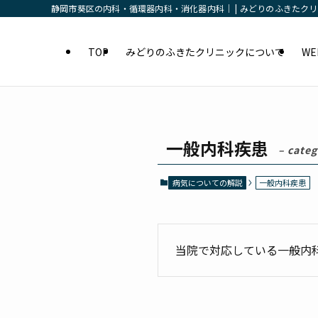
静岡市葵区の内科・循環器内科・消化器内科｜ | みどりのふきたク
TOP
みどりのふきたクリニックについて
W
一般内科疾患
– categ
病気についての解説
一般内科疾患
当院で対応している一般内