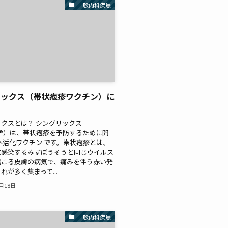
一般内科疾患
リックス（帯状疱疹ワクチン）に
クスとは？ シングリックス
grix®）は、帯状疱疹を予防するために開
不活化ワクチン です。帯状疱疹とは、
に感染するみずぼうそうと同じウイルス
起こる皮膚の病気で、痛みを伴う赤い発
れが多く集まって...
1月18日
一般内科疾患