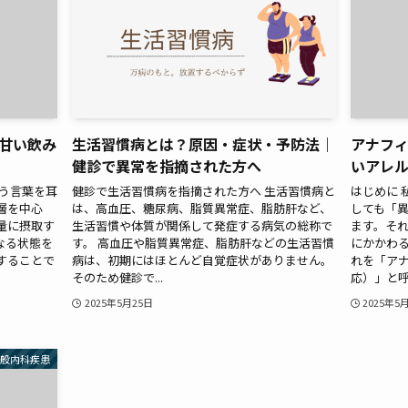
甘い飲み
生活習慣病とは？原因・症状・予防法｜
アナフ
健診で異常を指摘された方へ
いアレ
いう言葉を耳
健診で生活習慣病を指摘された方へ 生活習慣病と
はじめに 
層を中心
は、高血圧、糖尿病、脂質異常症、脂肪肝など、
しても「
量に摂取す
生活習慣や体質が関係して発症する病気の総称で
ます。そ
なる状態を
す。 高血圧や脂質異常症、脂肪肝などの生活習慣
にかかわ
することで
病は、初期にはほとんど自覚症状がありません。
れを「ア
そのため健診で...
応）」と呼び
2025年5月25日
2025年5
一般内科疾患