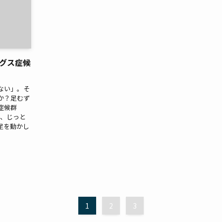
グス症候
ない」。そ
か？足むず
症候群
S）は、じっと
足を動かし
1
2
3