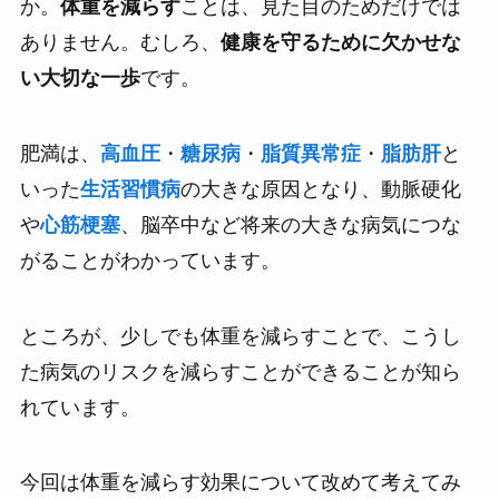
か。
体重を減らす
ことは、見た目のためだけでは
ありません。むしろ、
健康を守るために欠かせな
い大切な一歩
です。
肥満は、
高血圧
・
糖尿病
・
脂質異常症
・
脂肪肝
と
いった
生活習慣病
の大きな原因となり、動脈硬化
や
心筋梗塞
、脳卒中など将来の大きな病気につな
がることがわかっています。
ところが、少しでも体重を減らすことで、こうし
た病気のリスクを減らすことができることが知ら
れています。
今回は体重を減らす効果について改めて考えてみ