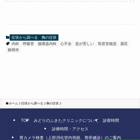
症状から調べる
胸の症状
内科
呼吸苦
循環器内科
心不全
息が苦しい
気管支喘息
葵区
静岡市
ホーム
症状から調べる
胸の症状
TOP
みどりのふきたクリニックについて
診察時間
診療時間・アクセス
胃カメラ検査（上部消化管内視鏡、胃癌健診）のご案内