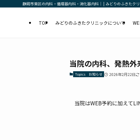
静岡市葵区の内科・循環器内科・消化器内科｜ | みどりのふきたク
TOP
みどりのふきたクリニックについて
W
当院の内科、発熱外来
Topics お知らせ
2026年2月22日
当院はWEB予約に加えてLI