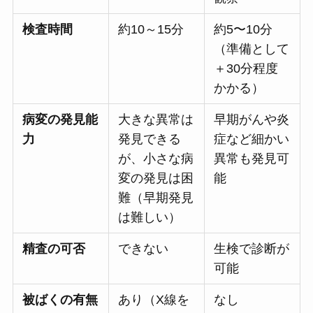
検査時間
約10～15分
約5〜10分
（準備として
＋30分程度
かかる）
病変の発見能
大きな異常は
早期がんや炎
力
発見できる
症など細かい
が、小さな病
異常も発見可
変の発見は困
能
難（早期発見
は難しい）
精査の可否
できない
生検で診断が
可能
被ばくの有無
あり（X線を
なし