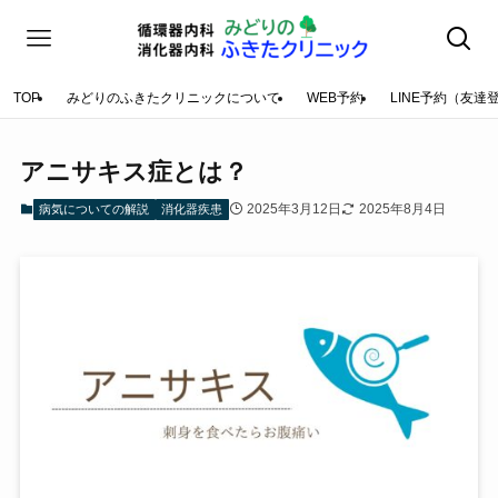
TOP
みどりのふきたクリニックについて
WEB予約
LINE予約（友達
アニサキス症とは？
2025年3月12日
2025年8月4日
病気についての解説
消化器疾患