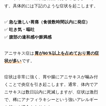
す。具体的には下記のような症状を起こします。
✅
急な激しい胃痛（食後数時間以内に発症）
✅
吐き気・嘔吐
✅
腹部の違和感や膨満感
アニサキス症は
胃が90％以上を占めており胃の症
状が多い
です。
症状は非常に強く、胃や腸にアニサキスが噛み付
くことで炎症を引き起こします。通常、体内でア
ニサキスは数日以内に死滅しますが、症状は激烈
で、稀にアナフィラキシーという強いアレルギー