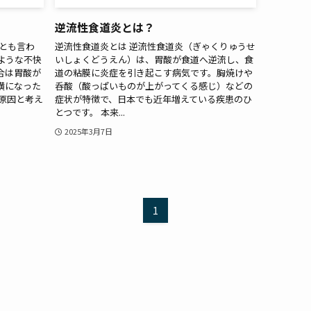
逆流性食道炎とは？
とも言わ
逆流性食道炎とは 逆流性食道炎（ぎゃくりゅうせ
ような不快
いしょくどうえん）は、胃酸が食道へ逆流し、食
合は胃酸が
道の粘膜に炎症を引き起こす病気です。胸焼けや
横になった
呑酸（酸っぱいものが上がってくる感じ）などの
原因と考え
症状が特徴で、日本でも近年増えている疾患のひ
とつです。 本来...
2025年3月7日
1