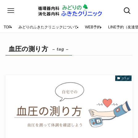
TOP
みどりのふきたクリニックについて
WEB予約
LINE予約（友達
血圧の測り方
– tag –
コラム