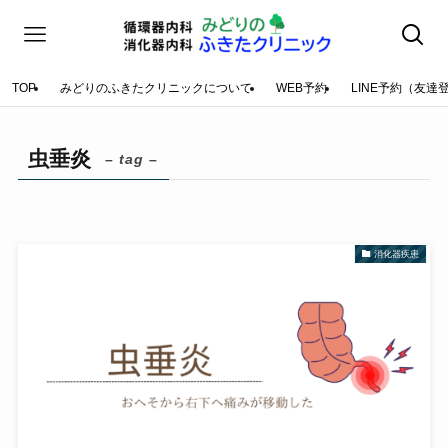
TOP
みどりのふきたクリニックについて
WEB予約
LINE予約（友達
虫垂炎
– tag –
消化器疾患