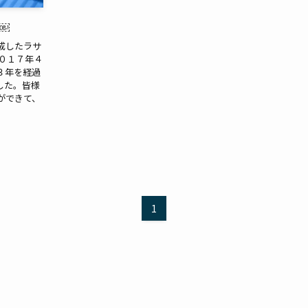
￼
作成したラサ
０１７年４
３年を経過
した。皆様
ができて、
1