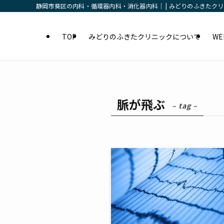
静岡市葵区の内科・循環器内科・消化器内科｜ | みどりのふきたク
TOP
みどりのふきたクリニックについて
W
脈が飛ぶ
– tag –