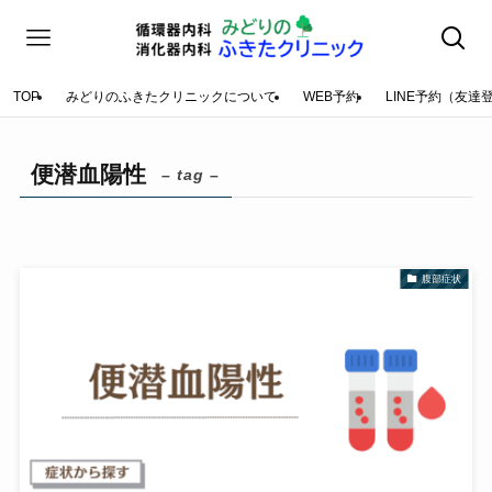
TOP
みどりのふきたクリニックについて
WEB予約
LINE予約（友達
便潜血陽性
– tag –
腹部症状