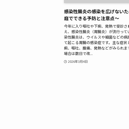
感染性腸炎の感染を広げないた
庭でできる予防と注意点～
今年に入り嘔吐や下痢、発熱で受診さ
え、感染性腸炎（胃腸炎）が流行ってい
染性腸炎は、ウイルスや細菌などの病
て起こる胃腸の感染症です。主な症状
痢、嘔吐、腹痛、発熱などがみられます
場合は数日で改...
2026年3月4日