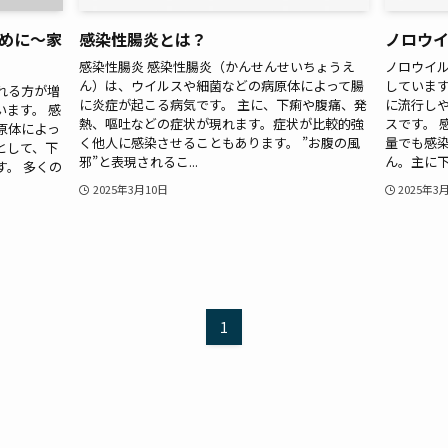
めに～家
感染性腸炎とは？
ノロウ
感染性腸炎 感染性腸炎（かんせんせいちょうえ
ノロウイル
ん）は、ウイルスや細菌などの病原体によって腸
しています
れる方が増
に炎症が起こる病気です。 主に、下痢や腹痛、発
に流行し
ます。 感
熱、嘔吐などの症状が現れます。症状が比較的強
スです。 
原体によっ
く他人に感染させることもあります。 ”お腹の風
量でも感
として、下
邪”と表現されるこ...
ん。主に下痢
。 多くの
2025年3月10日
2025年3
1