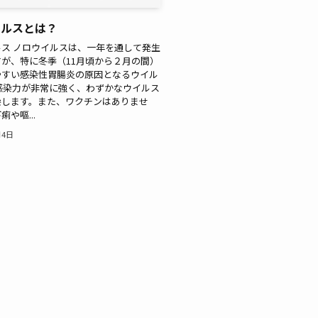
イルスとは？
ス ノロウイルスは、一年を通して発生
が、特に冬季（11月頃から２月の間）
やすい感染性胃腸炎の原因となるウイル
感染力が非常に強く、わずかなウイルス
染します。また、ワクチンはありませ
や嘔...
月4日