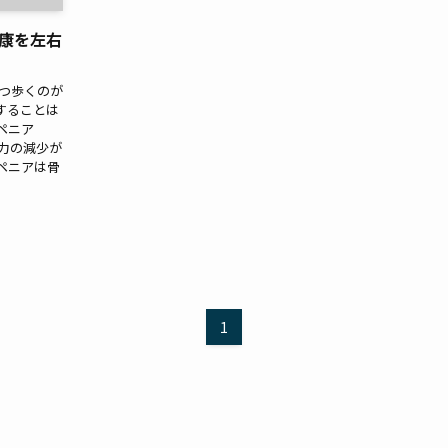
康を左右
ずつ歩くのが
することは
ペニア
筋力の減少が
ペニアは骨
1