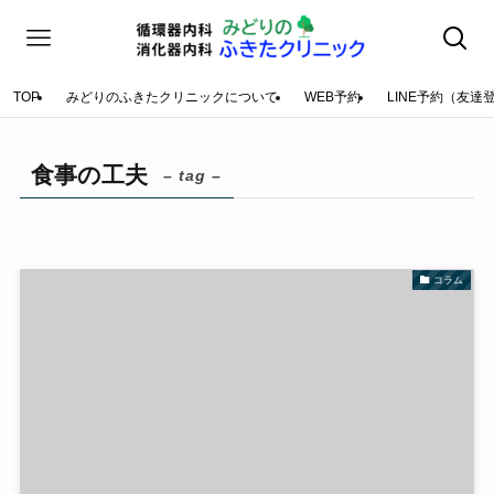
TOP
みどりのふきたクリニックについて
WEB予約
LINE予約（友達
食事の工夫
– tag –
コラム