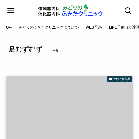
TOP
みどりのふきたクリニックについて
WEB予約
LINE予約（友達
足むずむず
– tag –
一般内科疾患