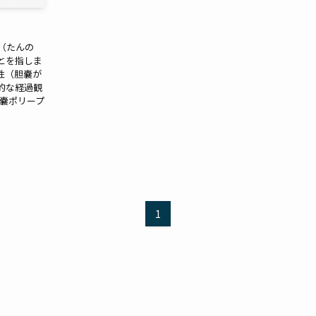
（たんの
とを指しま
性（胆嚢が
的な経過観
胆嚢ポリープ
1