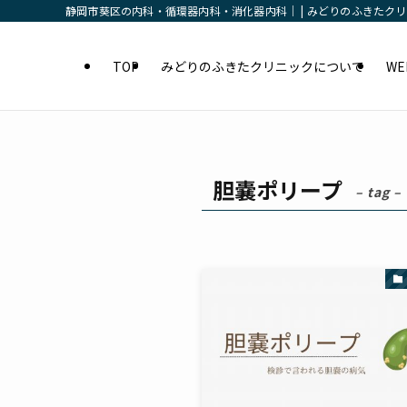
静岡市葵区の内科・循環器内科・消化器内科｜ | みどりのふきたク
TOP
みどりのふきたクリニックについて
W
胆嚢ポリープ
– tag –