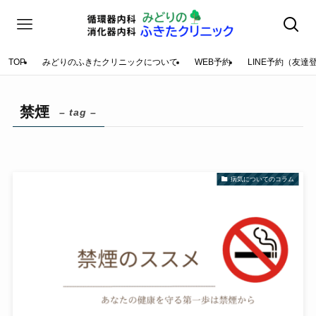
TOP
みどりのふきたクリニックについて
WEB予約
LINE予約（友達
禁煙
– tag –
病気についてのコラム