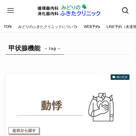
TOP
みどりのふきたクリニックについて
WEB予約
LINE予約（友達
甲状腺機能
– tag –
胸の症状