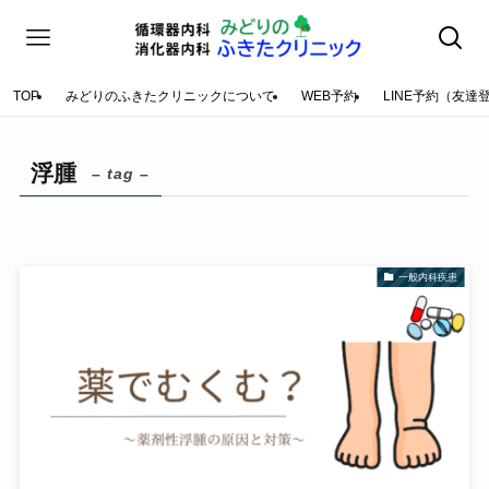
TOP
みどりのふきたクリニックについて
WEB予約
LINE予約（友達
浮腫
– tag –
一般内科疾患