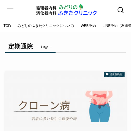
TOP
みどりのふきたクリニックについて
WEB予約
LINE予約（友達
定期通院
– tag –
消化器疾患