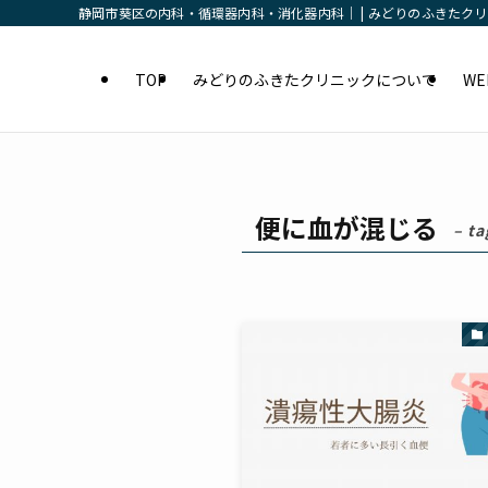
静岡市葵区の内科・循環器内科・消化器内科｜ | みどりのふきたク
TOP
みどりのふきたクリニックについて
W
便に血が混じる
– ta