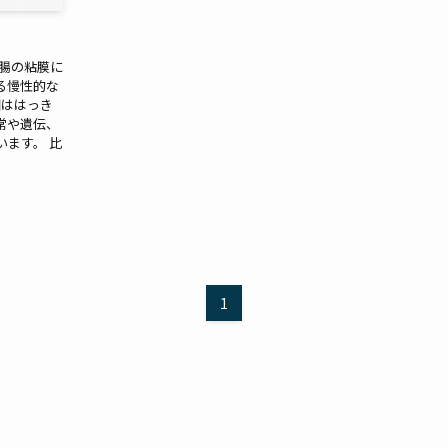
大腸の粘膜に
る慢性的な
因ははっき
常や遺伝、
ます。 比
1