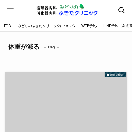
TOP
みどりのふきたクリニックについて
WEB予約
LINE予約（友達
体重が減る
– tag –
消化器疾患