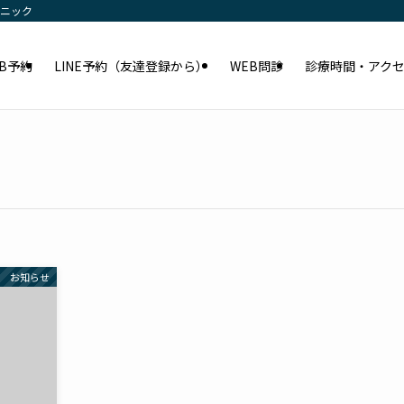
リニック
EB予約
LINE予約（友達登録から）
WEB問診
診療時間・アク
cs お知らせ