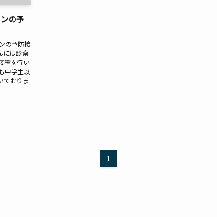
チンの予
チンの予防接
んには診察
接種を行い
も中学生以
いておりま
1