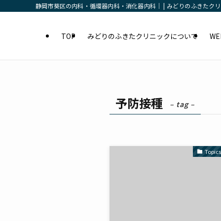
静岡市葵区の内科・循環器内科・消化器内科｜ | みどりのふきたク
TOP
みどりのふきたクリニックについて
W
予防接種
– tag –
Topi