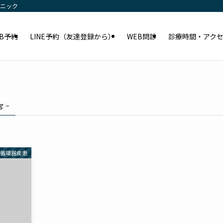
リニック
EB予約
LINE予約（友達登録から）
WEB問診
診療時間・アク
g –
循環器疾患