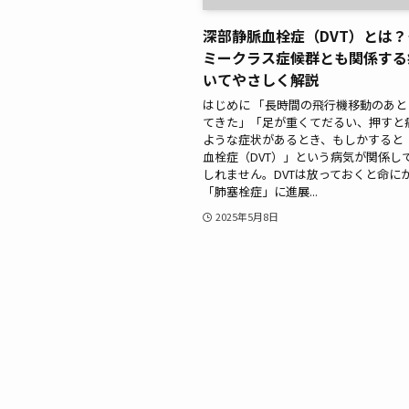
深部静脈血栓症（DVT）とは
ミークラス症候群とも関係する
いてやさしく解説
はじめに 「長時間の飛行機移動のあ
てきた」「足が重くてだるい、押すと
ような症状があるとき、もしかすると
血栓症（DVT）」という病気が関係し
しれません。DVTは放っておくと命に
「肺塞栓症」に進展...
2025年5月8日