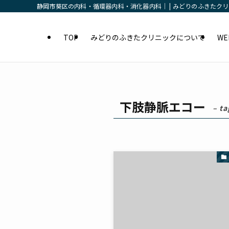
静岡市葵区の内科・循環器内科・消化器内科｜ | みどりのふきたク
TOP
みどりのふきたクリニックについて
W
下肢静脈エコー
– ta