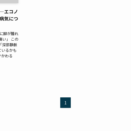
？―エコノ
病気につ
とに脚が腫れ
痛い」 この
「深部静脈
ているかも
かかわる
1