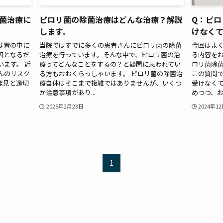
菌治療に
ピロリ菌の除菌治療はどんな治療？解説
Q：ピロ
します。
けなく
は胃の中に
当院ではすでに多くの患者さんにピロリ菌の除菌
今回はよ
因となるだ
治療を行っています。そんな中で、ピロリ菌の治
る内容を
ます。 近
療ってどんなことをするの？と疑問に思われてい
ロリ菌除
んのリスク
る方もおおくらっしゃいます。 ピロリ菌の除菌治
この質問で
発見と適切
療自体はそこまで複雑ではありませんが、いくつ
受けなくて
か注意事項があり...
めつつ、お答
2025年2月23日
2024年1
1